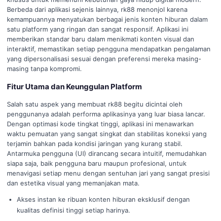
Berbeda dari aplikasi sejenis lainnya, rk88 menonjol karena
kemampuannya menyatukan berbagai jenis konten hiburan dalam
satu platform yang ringan dan sangat responsif. Aplikasi ini
memberikan standar baru dalam menikmati konten visual dan
interaktif, memastikan setiap pengguna mendapatkan pengalaman
yang dipersonalisasi sesuai dengan preferensi mereka masing-
masing tanpa kompromi.
Fitur Utama dan Keunggulan Platform
Salah satu aspek yang membuat rk88 begitu dicintai oleh
penggunanya adalah performa aplikasinya yang luar biasa lancar.
Dengan optimasi kode tingkat tinggi, aplikasi ini menawarkan
waktu pemuatan yang sangat singkat dan stabilitas koneksi yang
terjamin bahkan pada kondisi jaringan yang kurang stabil.
Antarmuka pengguna (UI) dirancang secara intuitif, memudahkan
siapa saja, baik pengguna baru maupun profesional, untuk
menavigasi setiap menu dengan sentuhan jari yang sangat presisi
dan estetika visual yang memanjakan mata.
Akses instan ke ribuan konten hiburan eksklusif dengan
kualitas definisi tinggi setiap harinya.