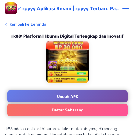
✅ rpyyy Aplikasi Resmi | rpyyy Terbaru Pasti Bayar
← Kembali ke Beranda
rk88: Platform Hiburan Digital Terlengkap dan Inovatif
Unduh APK
Daftar Sekarang
rk88 adalah aplikasi hiburan seluler mutakhir yang dirancang
khusus untuk memenuhi kebutuhan gaya hidup digital modern.