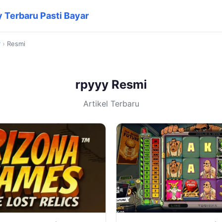
y Terbaru Pasti Bayar
r
›
Resmi
rpyyy Resmi
Artikel Terbaru