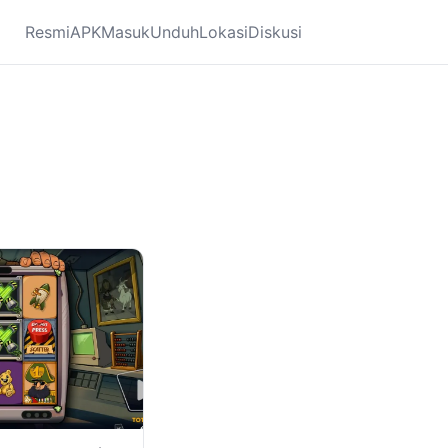
Resmi
APK
Masuk
Unduh
Lokasi
Diskusi