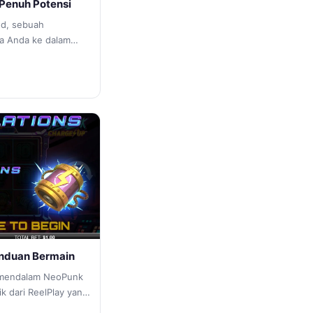
 Penuh Potensi
ed, sebuah
a Anda ke dalam
in yang penuh...
nduan Bermain
n mendalam NeoPunk
ik dari ReelPlay yang
orium...