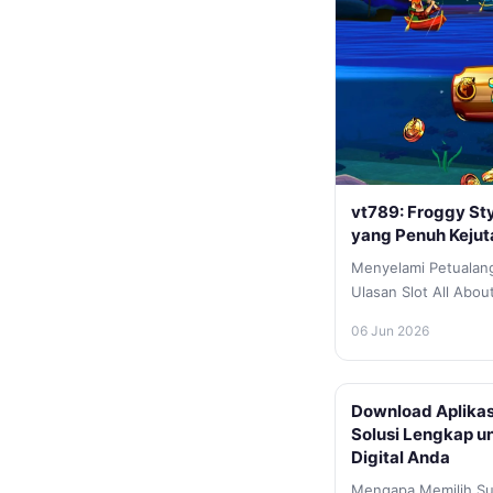
vt789: Froggy Sty
yang Penuh Kejut
Menyelami Petualan
Ulasan Slot All Abou
Bersiaplah untuk kem
06 Jun 2026
Download Aplikas
Solusi Lengkap 
Digital Anda
Mengapa Memilih Su