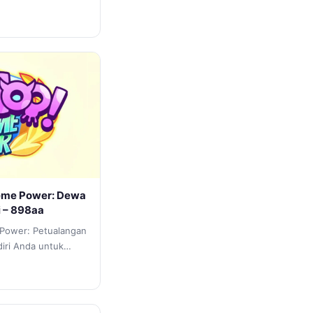
reme Power: Dewa
 – 898aa
 Power: Petualangan
iri Anda untuk
lympus...