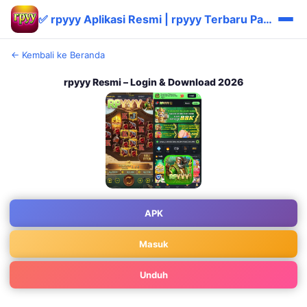
✅ rpyyy Aplikasi Resmi | rpyyy Terbaru Pasti Bayar
← Kembali ke Beranda
rpyyy Resmi – Login & Download 2026
APK
Masuk
Unduh